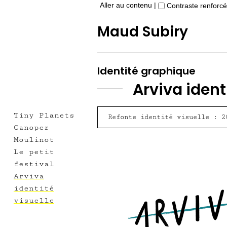
Aller au contenu
|
Contraste renforcé
Maud Subiry
Identité graphique
Arviva ident
Tiny Planets
Refonte identité visuelle : 2
Canoper
Moulinot
Le petit
festival
Arviva
identité
visuelle