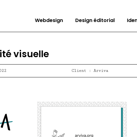
Webdesign
Design éditorial
Ide
ité visuelle
022
Client : Arviva