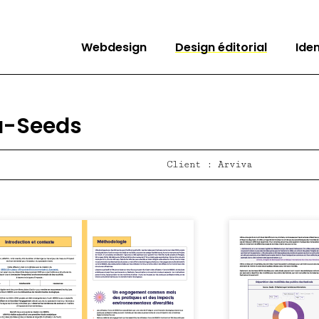
Webdesign
Design éditorial
Ide
a-Seeds
Client : Arviva