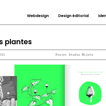
Webdesign
Design éditorial
Ide
es plantes
021
Projet Studio Mijote